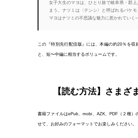
女子大生のマヨは、ひとり旅で岐阜県・郡上
まう。ナツミは〈テンシ〉と呼ばれるバケモ
マヨはナツミの不思議な魅力に惹かれていく─
この『特別先行配信版』には、本編の約20％を収録
と、短〜中編に相当するボリュームです。
【読む方法】さまざ
書籍ファイルはePub、mobi、AZK、PDF（
せて、お好みのフォーマットでお楽しみください。