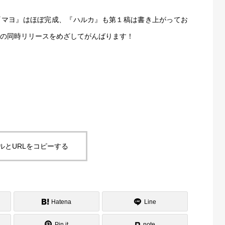
『マヨ』はほぼ完成、『ハルカ』も第１稿は書き上がってお
」の同時リリースをめざしてがんばります！
ブログ
購入
BLOG
ルとURLをコピーする
Hatena
Line
Pin it
note