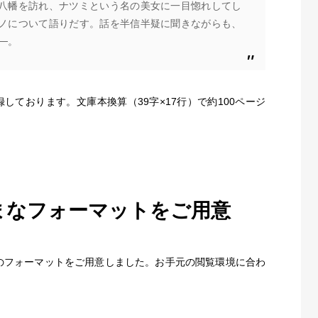
八幡を訪れ、ナツミという名の美女に一目惚れしてし
ノについて語りだす。話を半信半疑に聞きながらも、
─。
しております。文庫本換算（39字×17行）で約100ページ
まなフォーマットをご用意
２種）のフォーマットをご用意しました。お手元の閲覧環境に合わ