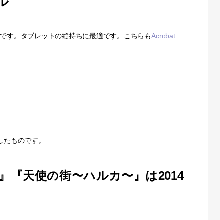
ル
のです。タブレットの縦持ちに最適です。こちらも
Acrobat
天使の街
〜ハルカ〜
したものです。
』『天使の街〜ハルカ〜』は2014
キャラクター
〜
CHARACTER