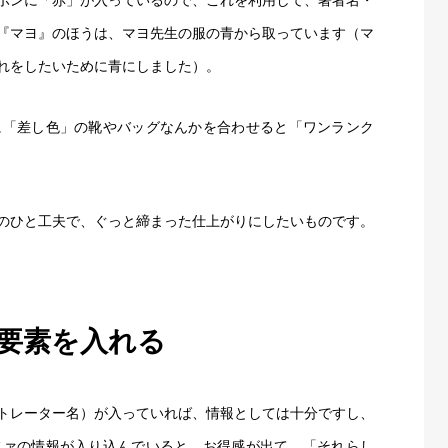
『マヨ』のほうは、マヨ先生の服の青から取っています（マ
れをしたいために青にしました）。
に「差し色」の靴やバッグなんかを合わせると「ワンランク
天使の街
のひと工夫で、ぐっと締まった仕上がりにしたいものです。
〜ハルカ〜
要素を入れる
キャラクター
トレーター名）が入っていれば、情報としては十分ですし、
〜
CHARACTER
ファの情報が入り込んでいると、お得感が出て、「それらし