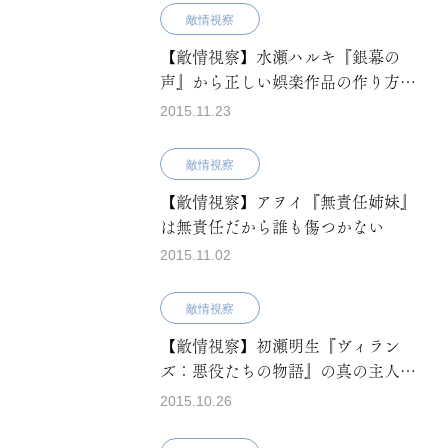
敵情視察
【敵情視察】水瀬ハルキ『銀幕の
声』から正しい娯楽作品の作り方を
学ぶ
2015.11.23
敵情視察
【敵情視察】アヲイ『無責任姉妹』
は無責任だから誰も傷つかない
2015.11.02
敵情視察
【敵情視察】初瀬明生『ヴィラン
ズ：悪役たちの物語』の真の主人公
は誰だったのか？
2015.10.26