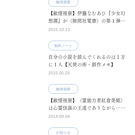
敵情視察
【敵情視察】伊藤なむあひ『少女幻
想譚』が〈隙間社電書〉の第１弾だ
った理由
2015.10.13
制作ノート
自分の小説を読んでくれるのは１万
に１人【天使の街・創作メモ】
2015.05.25
敵情視察
【敵情視察】〈霊能力者紅倉美姫〉
は心霊怪談の王道でありながら……
2014.08.04
お知らせ