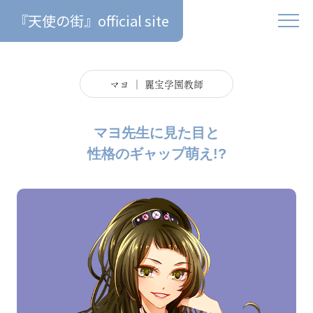
『天使の街』official site
マヨ │ 麗宝学園教師
マヨ先生に見た目と
性格のギャップ萌え!?