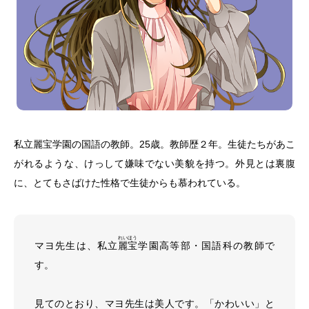
私立麗宝学園の国語の教師。25歳。教師歴２年。生徒たちがあこ
がれるような、けっして嫌味でない美貌を持つ。外見とは裏腹
に、とてもさばけた性格で生徒からも慕われている。
れい
ほう
マヨ先生は、私立
麗
宝
学園高等部・国語科の教師で
す。
見てのとおり、マヨ先生は美人です。「かわいい」と