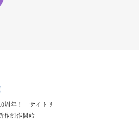
イ
10周年！ サイトリ
天使の街
新作制作開始
〜ハルカ〜