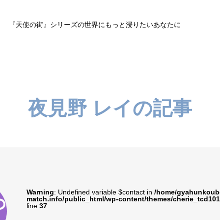
『天使の街』シリーズの世界にもっと浸りたいあなたに
夜見野 レイの記事
Warning
: Undefined variable $contact in
/home/gyahunkoubo
match.info/public_html/wp-content/themes/cherie_tcd101
line
37