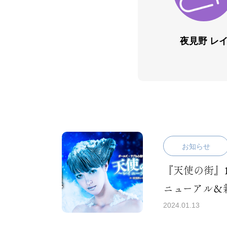
夜見野 レ
お知らせ
『天使の街』
天使の街
ニューアル＆
〜マヨ〜
2024.01.13